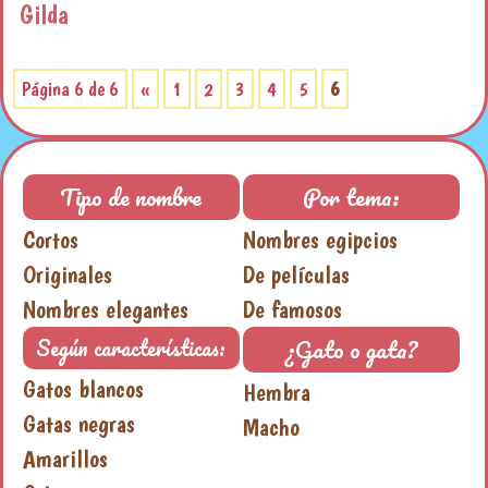
Gilda
Página 6 de 6
«
1
2
3
4
5
6
Tipo de nombre
Por tema:
Cortos
Nombres egipcios
Originales
De películas
Nombres elegantes
De famosos
¿Gato o gata?
Según características:
Gatos blancos
Hembra
Gatas negras
Macho
Amarillos