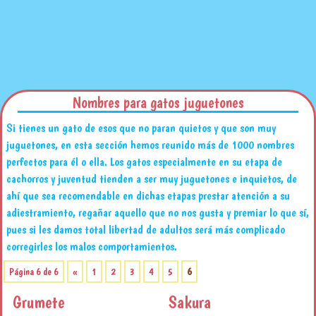
Nombres para gatos juguetones
Si tienes un gato de esos que no paran quietos y que son muy
juguetones, en esta sección hemos reunido más de 1000 nombres
perfectos para él o ella. Los gatos especialmente en su etapa de
cachorros y juventud tienden a ser muy juguetones e inquietos, de
ahí que sea recomendable en dichas etapas prestar atención a su
adiestramiento, regañar aquello que no nos gusta y premiar lo que sí,
pues si les damos total libertad de adultos será más complicado
corregirles los malos comportamientos.
Página 6 de 6
«
1
2
3
4
5
6
Grumete
Sakura