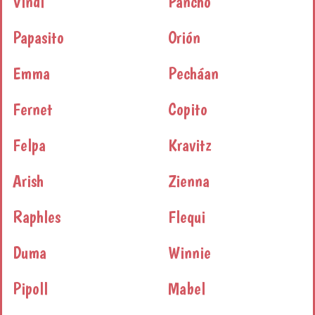
Vindi
Pancho
Papasito
Orión
Emma
Pecháan
Fernet
Copito
Felpa
Kravitz
Arish
Zienna
Raphles
Flequi
Duma
Winnie
Pipoll
Mabel