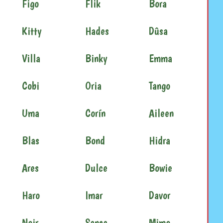
Figo
Flik
Bora
Kitty
Hades
Dûsa
Villa
Binky
Emma
Cobi
Oria
Tango
Uma
Corín
Aileen
Blas
Bond
Hidra
Ares
Dulce
Bowie
Haro
Imar
Davor
Noir
Sansa
Mimo