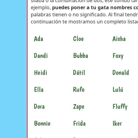
sílaba o la combinación de dos, ese sonido t
ejemplo,
puedes poner a tu gata nombres co
palabras tienen o no significado. Al final ten
continuación te mostramos un completo lista
Ada
Cloe
Aisha
Dandi
Bubba
Foxy
Heidi
Dátil
Donald
Ella
Rufo
Lulú
Dora
Zape
Fluffy
Bonnie
Frida
Iker