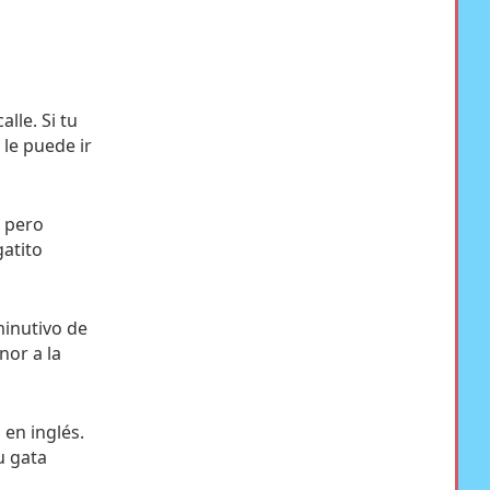
lle. Si tu
 le puede ir
, pero
atito
inutivo de
nor a la
 en inglés.
u gata