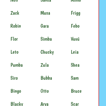
Zack
Musa
Frigg
Robin
Gara
Febo
Flor
Simba
Vuvú
Leto
Chucky
Leia
Pumba
Zula
Shea
Siro
Bubba
Sam
Bingo
Otto
Bruce
Blacky
Arya
Scar