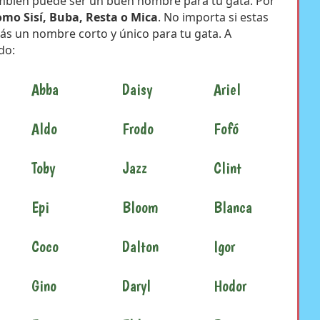
ambién puede ser un buen nombre para tu gata. Por
mo Sisí, Buba, Resta o Mica
. No importa si estas
drás un nombre corto y único para tu gata. A
do:
Abba
Daisy
Ariel
Aldo
Frodo
Fofó
Toby
Jazz
Clint
Epi
Bloom
Blanca
Coco
Dalton
Igor
Gino
Daryl
Hodor