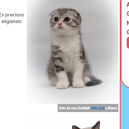
Es precioso
 eligiendo
Gato de raza Scottish
color gris
y blanco