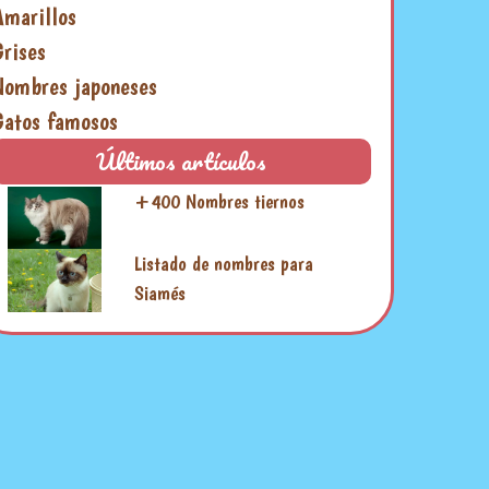
Amarillos
Grises
Nombres japoneses
Gatos famosos
Últimos artículos
+400 Nombres tiernos
Listado de nombres para
Siamés