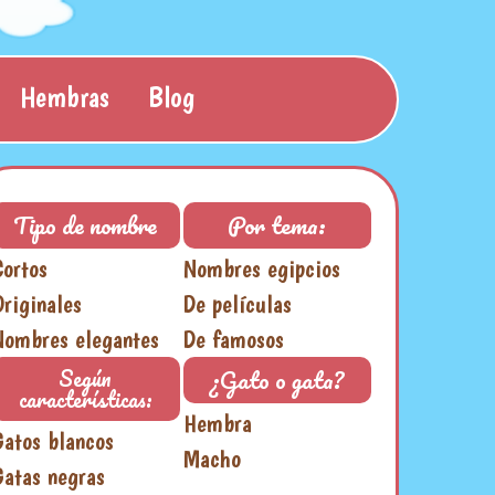
Hembras
Blog
Tipo de nombre
Por tema:
Cortos
Nombres egipcios
Originales
De películas
Nombres elegantes
De famosos
¿Gato o gata?
Según
características:
Hembra
Gatos blancos
Macho
Gatas negras