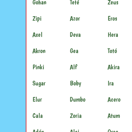
Gohan
Teté
Zeus
Zipi
Azor
Eros
Axel
Deva
Hera
Akron
Gea
Totó
Pinki
Alf
Akira
Sugar
Boby
Ira
Elur
Dumbo
Acero
Cala
Zoria
Atum
Adán
Alai
Oreo