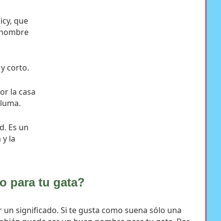
icy, que
n nombre
y corto.
or la casa
pluma.
d. Es un
 y la
o para tu gata?
 un significado. Si te gusta como suena sólo una